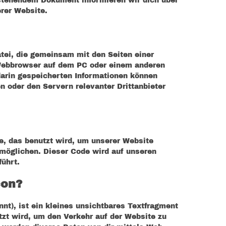
n stehendem Dokument informieren wir dich über
rer Website.
atei, die gemeinsam mit den Seiten einer
Webbrowser auf dem PC oder einem anderen
darin gespeicherten Informationen können
 oder den Servern relevanter Drittanbieter
e, das benutzt wird, um unserer Website
ermöglichen. Dieser Code wird auf unseren
ührt.
con?
nt), ist ein kleines unsichtbares Textfragment
tzt wird, um den Verkehr auf der Website zu