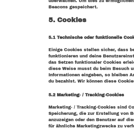
überwachen. Um dies zu ermöglichen 
Beacons gespeichert.
5. Cookies
5.1 Technische oder funktionelle Coo
Einige Cookies stellen sicher, dass
funktionieren und deine Benutzereinst
das Setzen funktionaler Cookies erle
diese Weise musst du beim Besuch un
Informationen eingeben, so bleiben A
du bezahlst. Wir können diese Cookies
5.2 Marketing- / Tracking-Cookies
Marketing- / Tracking-Cookies sind C
Speicherung, die zur Erstellung von
anzuzeigen oder den Benutzer auf di
für ähnliche Marketingzwecke zu verf