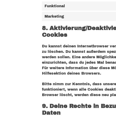
Funktional
Marketing
8. Aktivierung/Deaktiv
Cookies
Du kannst deinen Internetbrowser v
zu löschen. Du kannst außerdem spezif
werden sollen. Eine andere Möglichkei
einzurichten, dass du jedes Mal benac
Für weitere Information über diese M
Hilfesektion deines Browsers.
Bitte nimm zur Kenntnis, dass unsere
funktioniert, wenn alle Cookies deakt
Browser löscht, werden diese neu pla
9. Deine Rechte in Be
Daten