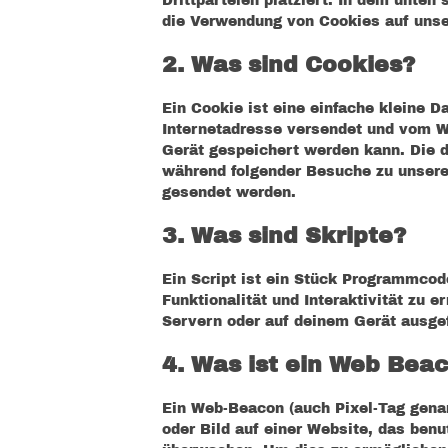
Drittparteien platziert. In dem unte
die Verwendung von Cookies auf unse
2. Was sind Cookies?
Ein Cookie ist eine einfache kleine D
Internetadresse versendet und vom 
Gerät gespeichert werden kann. Die 
während folgender Besuche zu unseren
gesendet werden.
3. Was sind Skripte?
Ein Script ist ein Stück Programmcod
Funktionalität und Interaktivität zu 
Servern oder auf deinem Gerät ausgef
4. Was ist ein Web Bea
Ein Web-Beacon (auch Pixel-Tag genan
oder Bild auf einer Website, das benu