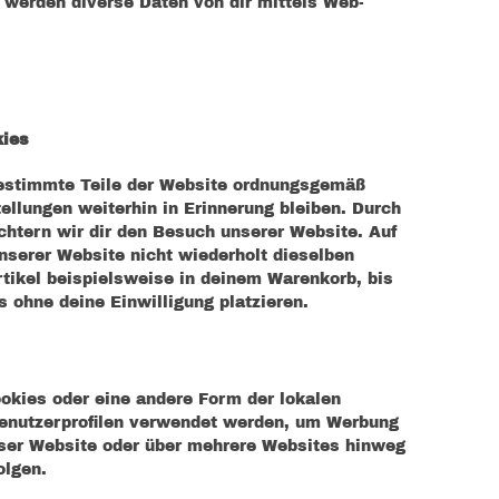
werden diverse Daten von dir mittels Web-
kies
 bestimmte Teile der Website ordnungsgemäß
ellungen weiterhin in Erinnerung bleiben. Durch
ichtern wir dir den Besuch unserer Website. Auf
serer Website nicht wiederholt dieselben
rtikel beispielsweise in deinem Warenkorb, bis
 ohne deine Einwilligung platzieren.
ookies oder eine andere Form der lokalen
 Benutzerprofilen verwendet werden, um Werbung
eser Website oder über mehrere Websites hinweg
olgen.