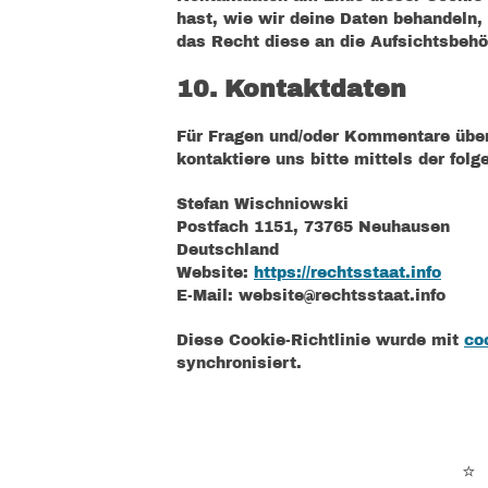
hast, wie wir deine Daten behandeln,
das Recht diese an die Aufsichtsbehö
10. Kontaktdaten
Für Fragen und/oder Kommentare über
kontaktiere uns bitte mittels der fol
Stefan Wischniowski
Postfach 1151, 73765 Neuhausen
Deutschland
Website:
https://rechtsstaat.info
E-Mail:
website@
rechtsstaat.info
Diese Cookie-Richtlinie wurde mit
co
synchronisiert.