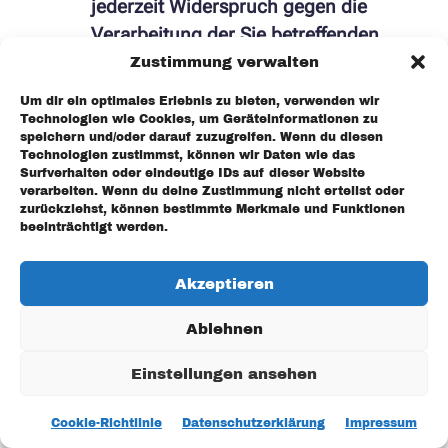
jederzeit Widerspruch gegen die
Verarbeitung der Sie betreffenden
personenbezogenen Daten zum
Zustimmung verwalten
Zwecke derartiger Werbung
Um dir ein optimales Erlebnis zu bieten, verwenden wir
einzulegen; dies gilt auch für das
Technologien wie Cookies, um Geräteinformationen zu
speichern und/oder darauf zuzugreifen. Wenn du diesen
Profiling, soweit es mit solcher
Technologien zustimmst, können wir Daten wie das
Direktwerbung in Verbindung steht.
Surfverhalten oder eindeutige IDs auf dieser Website
verarbeiten. Wenn du deine Zustimmung nicht erteilst oder
Widerrufsrecht bei Einwilligungen:
zurückziehst, können bestimmte Merkmale und Funktionen
beeinträchtigt werden.
Sie haben das Recht, erteilte
Einwilligungen jederzeit zu
Akzeptieren
widerrufen.
Auskunftsrecht:
Sie haben das
Ablehnen
Recht, eine Bestätigung darüber zu
Einstellungen ansehen
verlangen, ob betreffende Daten
verarbeitet werden und auf Auskunft
Cookie-Richtlinie
Datenschutzerklärung
Impressum
über diese Daten sowie auf weitere