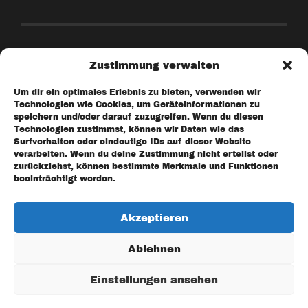
Zustimmung verwalten
Impressum
Um dir ein optimales Erlebnis zu bieten, verwenden wir
Datenschutzerklärung
Technologien wie Cookies, um Geräteinformationen zu
speichern und/oder darauf zuzugreifen. Wenn du diesen
Technologien zustimmst, können wir Daten wie das
Surfverhalten oder eindeutige IDs auf dieser Website
verarbeiten. Wenn du deine Zustimmung nicht erteilst oder
zurückziehst, können bestimmte Merkmale und Funktionen
E-Mail:
info@rechtsstaat.info
beeinträchtigt werden.
Akzeptieren
Ablehnen
Einstellungen ansehen
© 2026
DER MATERIELLE RECHTSSTAAT
—
HOCH ↑