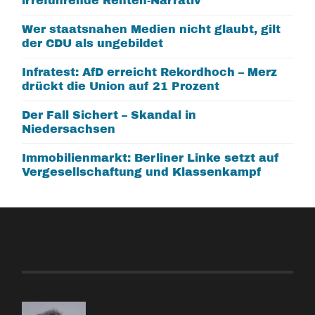
irreführende Renten-Narrativ
Wer staatsnahen Medien nicht glaubt, gilt
der CDU als ungebildet
Infratest: AfD erreicht Rekordhoch – Merz
drückt die Union auf 21 Prozent
Der Fall Sichert – Skandal in
Niedersachsen
Immobilienmarkt: Berliner Linke setzt auf
Vergesellschaftung und Klassenkampf